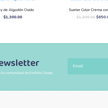
ey de Algodón Oxido
Sueter Color Crema co
$
1,300.00
$
1,300.00
$
650.
ewsletter
 la comunidad de Emilia's Closet.