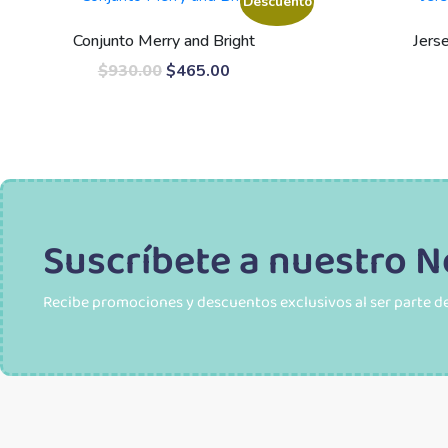
Descuento
Conjunto Merry and Bright
Jers
$
930.00
$
465.00
Suscríbete a nuestro N
Recibe promociones y descuentos exclusivos al ser parte de