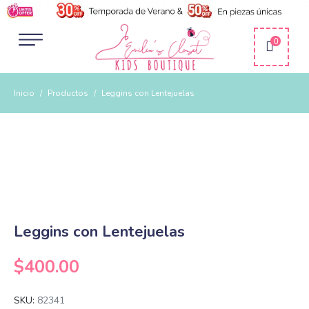
0
Inicio
Productos
Leggins con Lentejuelas
Leggins con Lentejuelas
$
400.00
SKU:
82341