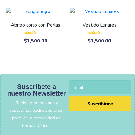
Abrigo corto con Perlas
Vestido Lunares
Valorado con
Valorado con
$
1,500.00
$
1,500.00
5.00
5.00
de 5
de 5
Suscríbete a
nuestro Newsletter
Recibe promociones y
Suscribirme
descuentos exclusivos al ser
parte de la comunidad de
Emilia's Closet.