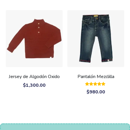
Jersey de Algodón Oxido
Pantalón Mezclilla
$
1,300.00
Valorado
$
980.00
con
5.00
de 5