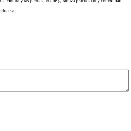
a cintura y las piernas, lo que garantiza practicidad y comodidad.
princesa.