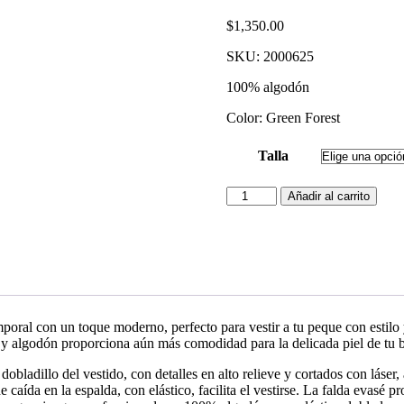
$
1,350.00
SKU:
2000625
100% algodón
Color: Green Forest
Talla
Añadir al carrito
oral con un toque moderno, perfecto para vestir a tu peque con estil
er y algodón proporciona aún más comodidad para la delicada piel de tu 
obladillo del vestido, con detalles en alto relieve y cortados con láser
e caída en la espalda, con elástico, facilita el vestirse. La falda evasé 