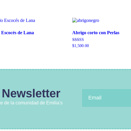
o Escocés de Lana
Abrigo corto con Perlas
Valorado con
$
1,500.00
5.00
de 5
 Newsletter
te de la comunidad de Emilia's