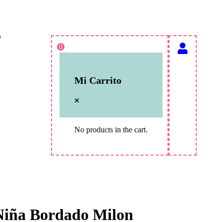
o
0
Mi Carrito
No products in the cart.
Niña Bordado Milon