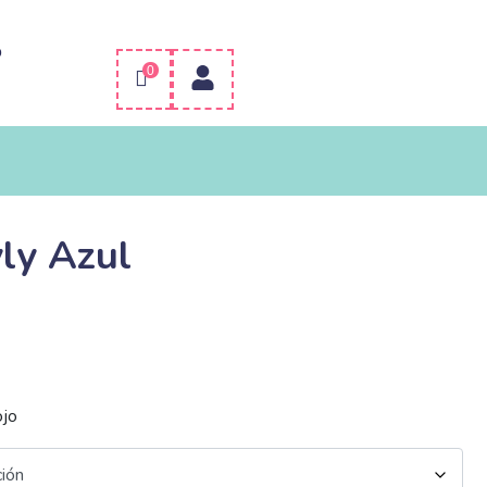
o
0
ly Azul
ojo