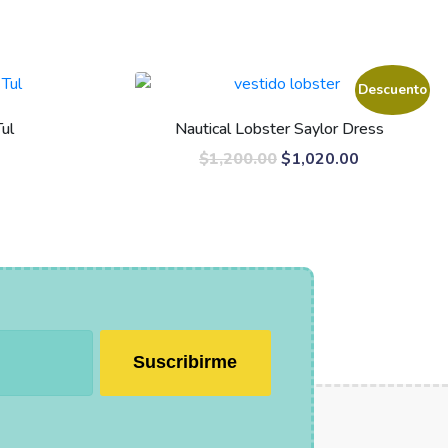
Descuento
Tul
Nautical Lobster Saylor Dress
$
1,200.00
$
1,020.00
Suscribirme